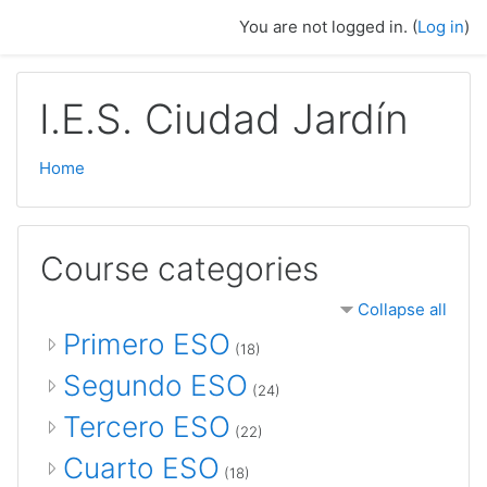
Skip to main content
You are not logged in. (
Log in
)
I.E.S. Ciudad Jardín
Home
Course categories
Collapse all
Primero ESO
(18)
Segundo ESO
(24)
Tercero ESO
(22)
Cuarto ESO
(18)