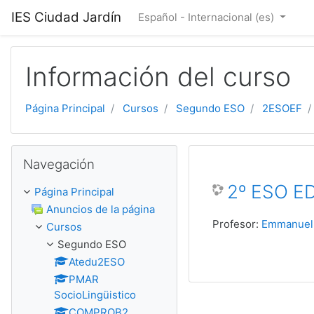
Salta al contenido principal
IES Ciudad Jardín
Español - Internacional ‎(es)‎
Información del curso
Página Principal
Cursos
Segundo ESO
2ESOEF
Salta Navegación
Navegación
2º ESO E
Página Principal
Anuncios de la página
Profesor:
Emmanuel 
Cursos
Segundo ESO
Atedu2ESO
PMAR
SocioLingüistico
COMPROB2