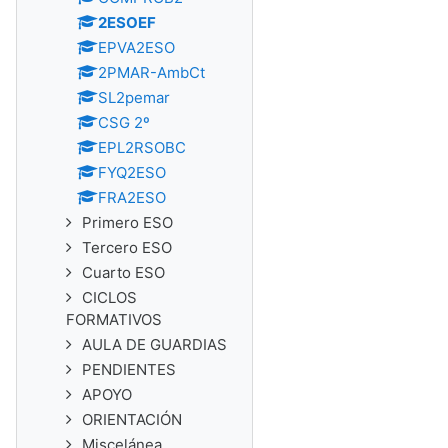
2ESOEF
EPVA2ESO
2PMAR-AmbCt
SL2pemar
CSG 2º
EPL2RSOBC
FYQ2ESO
FRA2ESO
Primero ESO
Tercero ESO
Cuarto ESO
CICLOS
FORMATIVOS
AULA DE GUARDIAS
PENDIENTES
APOYO
ORIENTACIÓN
Miscelánea