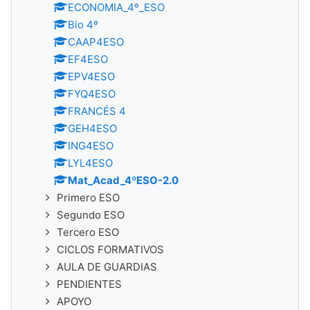
ECONOMIA_4º_ESO
Bio 4º
CAAP4ESO
EF4ESO
EPV4ESO
FYQ4ESO
FRANCÉS 4
GEH4ESO
ING4ESO
LYL4ESO
Mat_Acad_4ºESO-2.0
Primero ESO
Segundo ESO
Tercero ESO
CICLOS FORMATIVOS
AULA DE GUARDIAS
PENDIENTES
APOYO