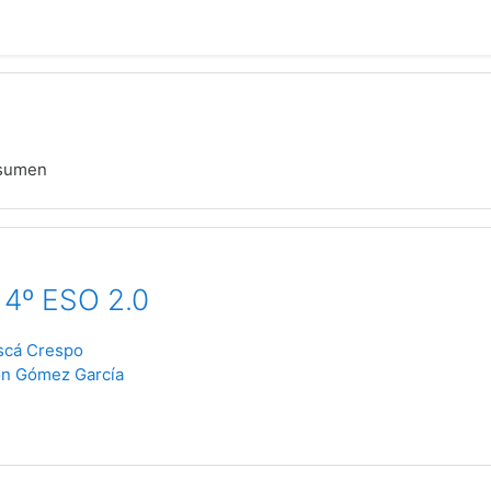
sumen
4º ESO 2.0
scá Crespo
n Gómez García