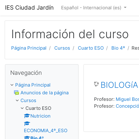
Salta al contenido principal
IES Ciudad Jardín
Español - Internacional ‎(es)‎
Información del curso
Página Principal
Cursos
Cuarto ESO
Bio 4º
Re
Salta Navegación
Navegación
BIOLOGíA 
Página Principal
Anuncios de la página
Profesor:
Miguel Bo
Cursos
Profesor:
Concepció
Cuarto ESO
Nutricion
ECONOMIA_4º_ESO
Bio 4º