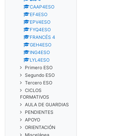
CAAP4ESO
EF4ESO
EPV4ESO
FYQ4ESO
FRANCÉS 4
GEH4ESO
ING4ESO
LYL4ESO
Primero ESO
Segundo ESO
Tercero ESO
CICLOS
FORMATIVOS
AULA DE GUARDIAS
PENDIENTES
APOYO
ORIENTACIÓN
Miscelánea